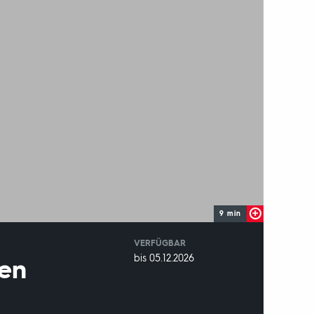
9 min
VERFÜGBAR
weltweit
VERFÜGBAR
bis 05.12.2026
len
BIS: