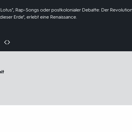
 Lotus", Rap-Songs oder postkolonialer Debatte: Der Revolution
eser Erde", erlebt eine Renaissance.
it