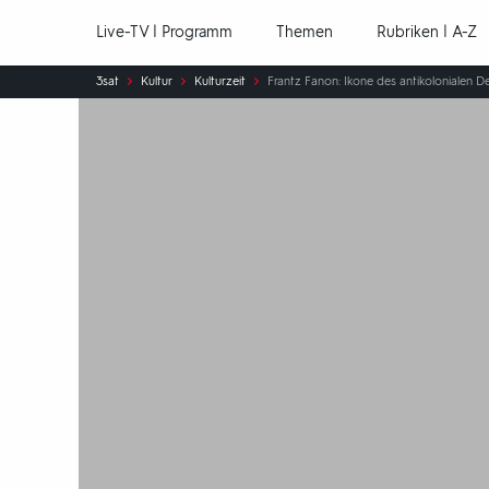
Hauptnavigation
Live-TV | Programm
Themen
Rubriken | A-Z
Sie
3sat
Kultur
Kulturzeit
Frantz Fanon: Ikone des antikolonialen D
sind
hier: