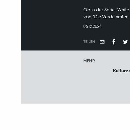
Ob in der Serie "White
von "Die Verdammten di
DATUM:
06.12.2024
TEILEN
MEHR
Kulturze