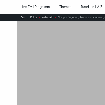
Hauptnavigation
Live-TV | Programm
Themen
Rubriken | A-Z
Sie
3sat
Kultur
Kulturzeit
Filmtipp: "Ingeborg Bachmann - Jemand, d
sind
hier: