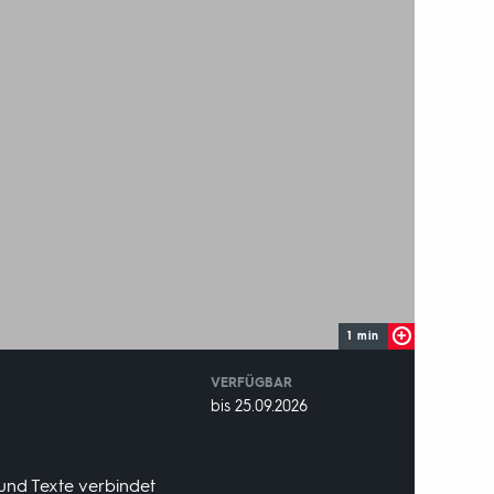
1 min
VERFÜGBAR
weltweit
VERFÜGBAR
bis 25.09.2026
BIS:
 und Texte verbindet