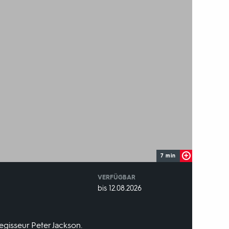
7 min
VERFÜGBAR
weltweit
VERFÜGBAR
bis 12.08.2026
BIS:
egisseur Peter Jackson.