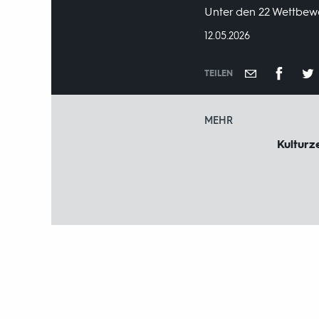
Unter den 22 Wettbewe
DATUM:
12.05.2026
TEILEN
MEHR
Kulturze