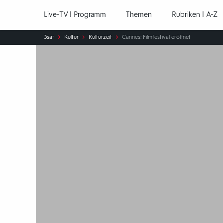
Hauptnavigation
Live-TV | Programm
Themen
Rubriken | A-Z
Sie
3sat
Kultur
Kulturzeit
Cannes: Filmfestival eröffnet
sind
hier: