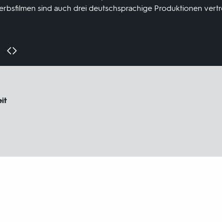
rbsfilmen sind auch drei deutschsprachige Produktionen vertr
it