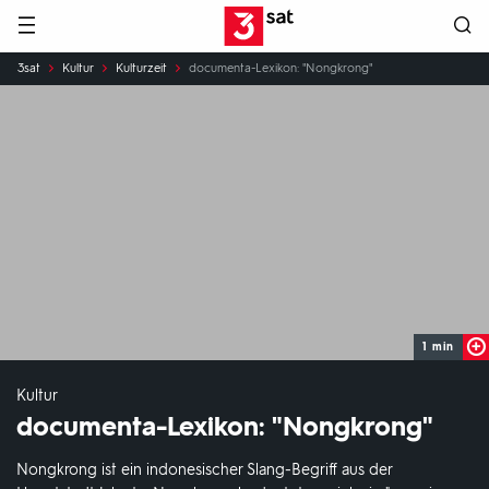
Hauptnavigation
3SAT
Sie
3sat
Kultur
Kulturzeit
documenta-Lexikon: "Nongkrong"
sind
hier:
1 min
Kultur
documenta-Lexikon: "Nongkrong"
Nongkrong ist ein indonesischer Slang-Begriff aus der