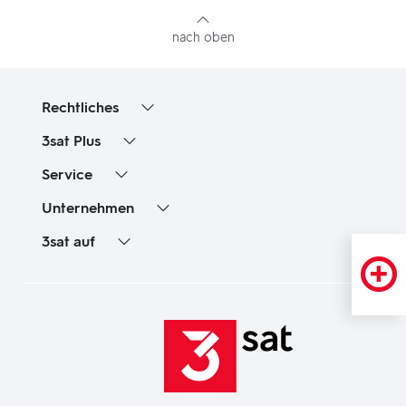
Inhaltsangabe
nach oben
Rechtliches
3sat
Plus
Service
Unternehmen
3sat
auf