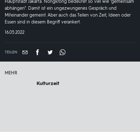
Hauptstadt Jakarta. Nongkrong bedeutet so viel wie "gemeinsam
abhängen". Damit ist ein ungezwungenes Gespräch und
Miteinander gemeint. Aber auch das Teilen von Zeit, Ideen oder
Essen sind in diesem Begriff verankert.
DATUM:
16.05.2022
TEILEN
MEHR
Kulturzeit