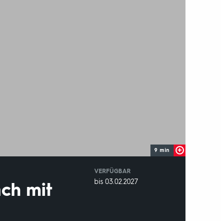
9 min
VERFÜGBAR
weltweit
VERFÜGBAR
bis 03.02.2027
äch mit
BIS: