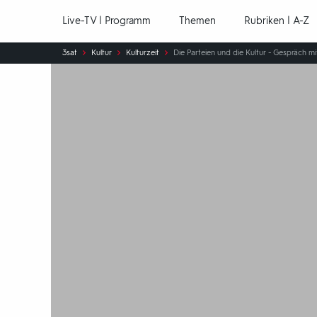
Hauptnavigation
Live-TV | Programm
Themen
Rubriken | A-Z
Sie
3sat
Kultur
Kulturzeit
Die Parteien und die Kultur - Gespräch 
sind
hier: