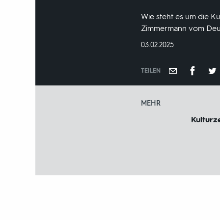
Wie steht es um die K
Zimmermann vom Deuts
DATUM:
03.02.2025
TEILEN
MEHR
Kulturze