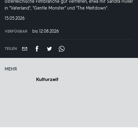
österreichische Filmbranche gut vertreten, etwa mit Sandra Hüller
in "Vaterland", "Gentle Monster" und "The Meltdown".
DATUM:
15.05.2026
bis 12.08.2026
VERFÜGBAR
weltweit
VERFÜGBAR
BIS:
TEILEN
MEHR
Kulturzeit