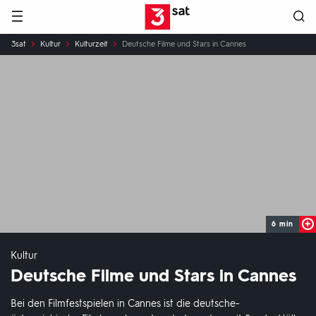
Hauptnavigation
3SAT
Sie
3sat
Kultur
Kulturzeit
Deutsche Filme und Stars in Cannes
sind
hier:
6 min
Kultur
Deutsche Filme und Stars in Cannes
Bei den Filmfestspielen in Cannes ist die deutsche-