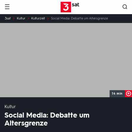
Hauptnavigation
3SAT
Sie
3sat
Kultur
Kulturzeit
Social Media: Debatte um Altersgrenze
sind
hier:
14 min
Kultur
Social Media: Debatte um
Altersgrenze