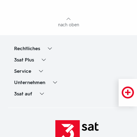
mit
Inhaltsangabe
nach oben
Rechtliches
3sat
Plus
Service
Unternehmen
3sat
auf