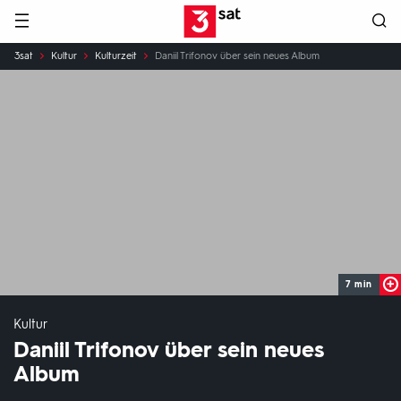
Hauptnavigation
3SAT
Sie
3sat
Kultur
Kulturzeit
Daniil Trifonov über sein neues Album
sind
hier:
7 min
Kultur
Daniil Trifonov über sein neues
Album