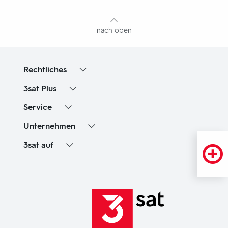
Inhaltsangabe
nach oben
Rechtliches
3sat
Plus
Service
Unternehmen
3sat
auf