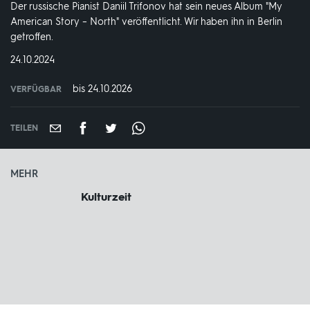
Der russische Pianist Daniil Trifonov hat sein neues Album "My
American Story – North" veröffentlicht. Wir haben ihn in Berlin
getroffen.
DATUM:
24.10.2024
bis 24.10.2026
VERFÜGBAR
weltweit
VERFÜGBAR
BIS:
TEILEN
MEHR
Kulturzeit