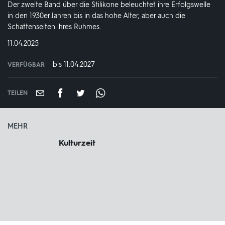
Der zweite Band über die Stilikone beleuchtet ihre Erfolgswelle
in den 1930er Jahren bis in das hohe Alter, aber auch die
Schattenseiten ihres Ruhmes.
DATUM:
11.04.2025
bis 11.04.2027
VERFÜGBAR
weltweit
VERFÜGBAR
BIS:
TEILEN
MEHR
Kulturzeit