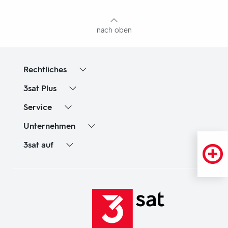
Inhaltsangabe
nach oben
Rechtliches
3sat
Plus
Service
Unternehmen
3sat
auf