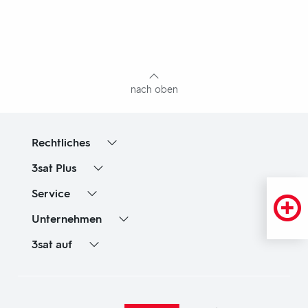
Fußbereich
mit
Inhaltsangabe
nach oben
Rechtliches
3sat
Plus
Service
Unternehmen
3sat
auf