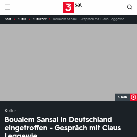
Hauptnavigation
3SAT
Sie
3sat
Kultur
Kulturzeit
Boualem Sansal - Gespräch mit Claus Leggewie
sind
hier:
8 min
Kultur
Boualem Sansal in Deutschland
eingetroffen - Gespräch mit Claus
Leggewie