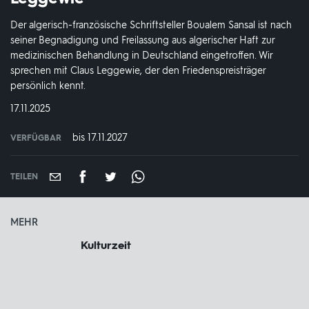
Der algerisch-französische Schriftsteller Boualem Sansal ist nach
seiner Begnadigung und Freilassung aus algerischer Haft zur
medizinischen Behandlung in Deutschland eingetroffen. Wir
sprechen mit Claus Leggewie, der den Friedenspreisträger
persönlich kennt.
DATUM:
17.11.2025
bis 17.11.2027
VERFÜGBAR
weltweit
VERFÜGBAR
BIS:
TEILEN
MEHR
Kulturzeit