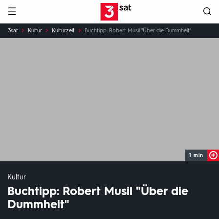
Hauptnavigation
3SAT
Sie
3sat
Kultur
Kulturzeit
Buchtipp: Robert Musil "Über die Dummheit"
sind
hier:
1 min
Kultur
Buchtipp: Robert Musil "Über die
Dummheit"