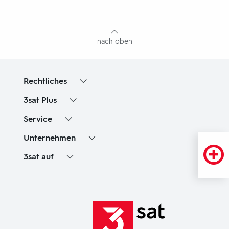
mit
Inhaltsangabe
nach oben
Rechtliches
3sat
Plus
Service
Unternehmen
3sat
auf