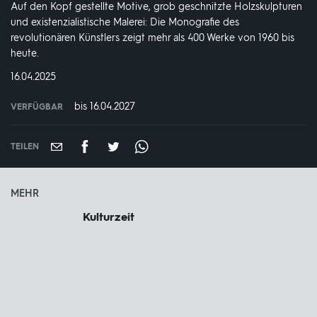
Auf den Kopf gestellte Motive, grob geschnitzte Holzskulpturen
und existenzialistische Malerei: Die Monografie des
revolutionären Künstlers zeigt mehr als 400 Werke von 1960 bis
heute.
DATUM:
16.04.2025
bis 16.04.2027
VERFÜGBAR
weltweit
VERFÜGBAR
BIS:
TEILEN
MEHR
Kulturzeit