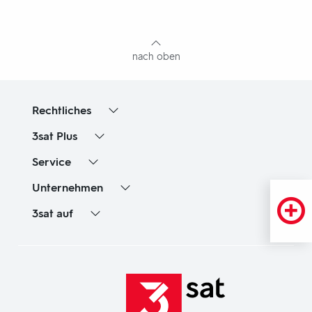
mit
Inhaltsangabe
nach oben
Rechtliches
3sat
Plus
Service
Unternehmen
3sat
auf