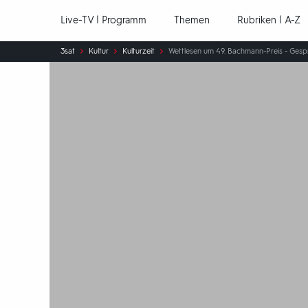
Hauptnavigation
Live-TV | Programm
Themen
Rubriken | A-Z
Sie
3sat
Kultur
Kulturzeit
Wettlesen um 49. Bachmann-Preis - Gesp
sind
hier: