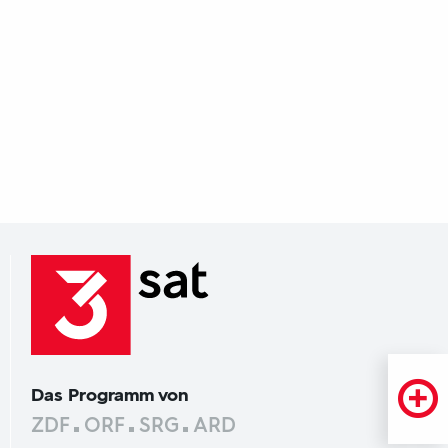
Das Programm von
ZDF
ORF
SRG
ARD