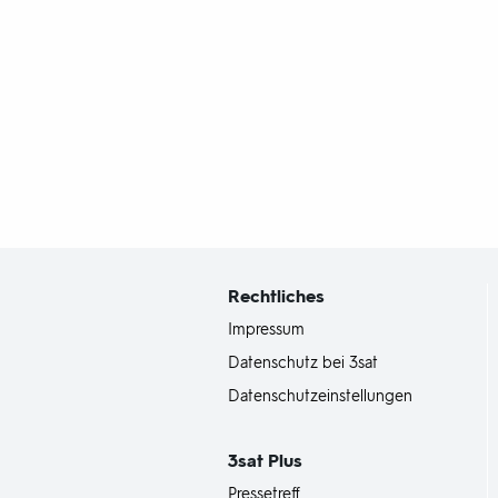
Fußbereich
mit
Inhaltsangabe
Rechtliches
Impressum
Datenschutz bei 3sat
Datenschutzeinstellungen
3sat
Plus
Pressetreff