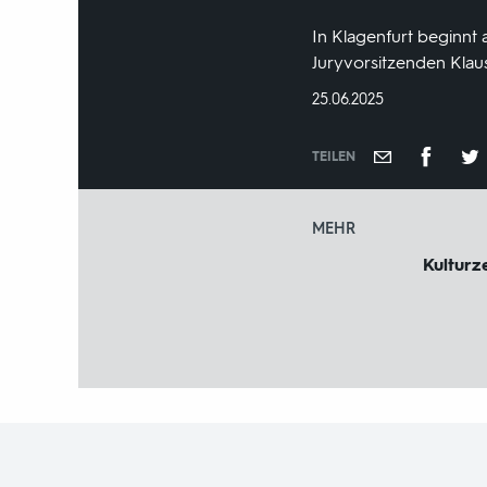
In Klagenfurt beginnt
Juryvorsitzenden Klau
DATUM:
25.06.2025
TEILEN
MEHR
Kulturze