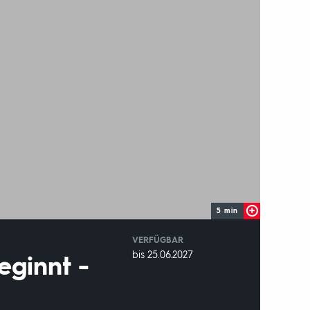
5 min
VERFÜGBAR
weltweit
VERFÜGBAR
bis 25.06.2027
eginnt -
BIS: