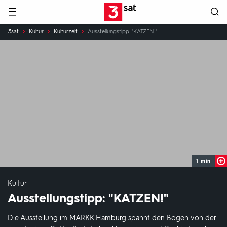
Hauptnavigation
3SAT
Sie
3sat
Kultur
Kulturzeit
Ausstellungstipp: "KATZEN!"
sind
hier:
1 min
Kultur
Ausstellungstipp: "KATZEN!"
Die Ausstellung im MARKK Hamburg spannt den Bogen von der