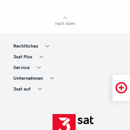
mit
Inhaltsangabe
nach oben
Rechtliches
3sat
Plus
Service
Unternehmen
3sat
auf