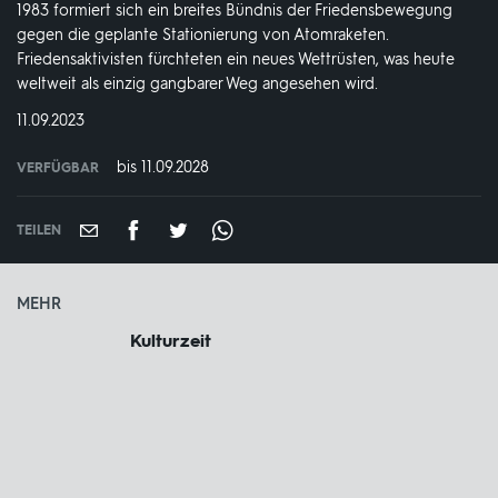
1983 formiert sich ein breites Bündnis der Friedensbewegung
gegen die geplante Stationierung von Atomraketen.
Friedensaktivisten fürchteten ein neues Wettrüsten, was heute
weltweit als einzig gangbarer Weg angesehen wird.
DATUM:
11.09.2023
bis 11.09.2028
VERFÜGBAR
weltweit
VERFÜGBAR
BIS:
TEILEN
MEHR
Kulturzeit