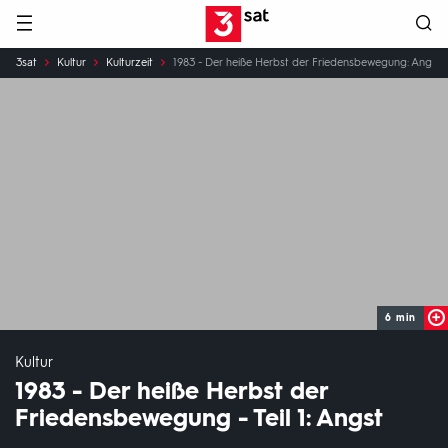
Hauptnavigation
3SAT
Sie
3sat
Kultur
Kulturzeit
1983 - Der heiße Herbst der Friedensbewegung: Angst
sind
hier:
6 min
Kultur
1983 - Der heiße Herbst der
Friedensbewegung - Teil 1: Angst