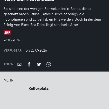
Sie sind eine der wenigen Schweizer Indie-Bands, die es
geschafft haben. Janine Cathrein schreibt Songs, die
hypnotisieren und zu veritablen Hits werden. Doch hinter dem
Erfolg von Black Sea Dahu liegt sehr harte Arbeit.
Produktionsland
und
DATUM:
28.03.2026
-
jahr:
bis 28.09.2026
VERFÜGBAR
weltweit
VERFÜGBAR
BIS:
TEILEN
MEHR
Kulturplatz