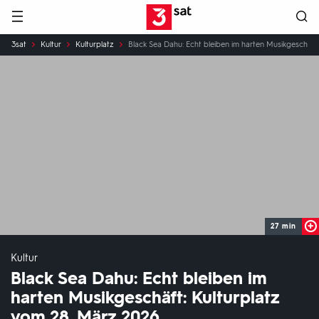
Hauptnavigation
3SAT
Sie
3sat
Kultur
Kulturplatz
Black Sea Dahu: Echt bleiben im harten Musikgeschäft
sind
hier:
27 min
Kultur
Black Sea Dahu: Echt bleiben im
harten Musikgeschäft: Kulturplatz
vom 28. März 2026