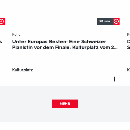
30 min
-
Kultur
K
s
Unter Europas Besten: Eine Schweizer
D
Pianistin vor dem Finale: Kulturplatz vom 2...
S
Kulturplatz
K
MEHR