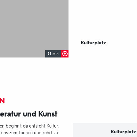
Sendungsbereich:
Kulturplatz
31 min
EN
iteratur und Kunst
 beginnt, da entsteht Kultur.
Kulturplat
ngt uns zum Lachen und rührt zu