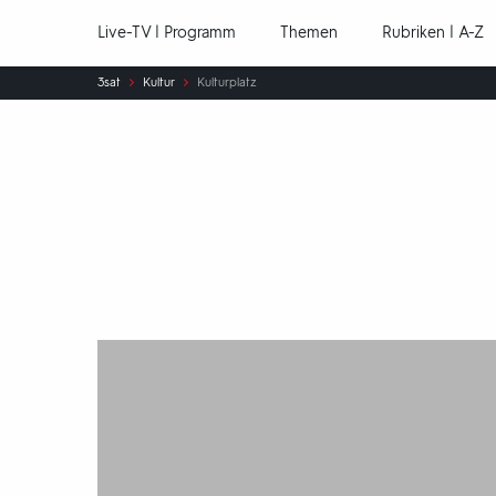
Hauptnavigation
Live-TV | Programm
Themen
Rubriken | A-Z
Sie
3sat
Kultur
Kulturplatz
sind
hier:
Kulturplatz