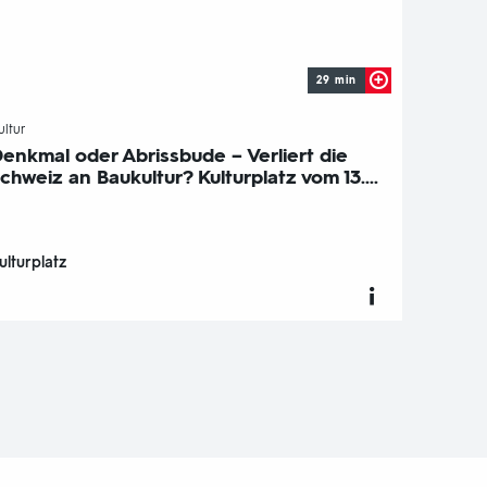
29 min
-
ultur
enkmal oder Abrissbude – Verliert die
chweiz an Baukultur? Kulturplatz vom 13....
ulturplatz