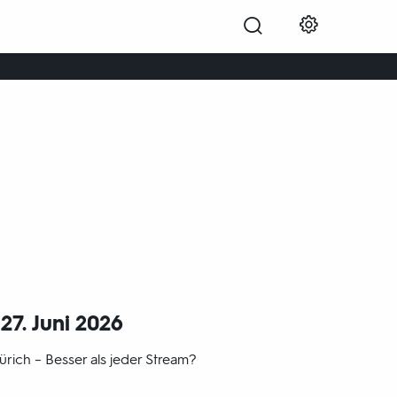
Hinein ins pralle Leben: Kulturplatz
greift auf, was Menschen beschäftigt,
welche Fragen sie sich stellen.
27. Juni 2026
rich – Besser als jeder Stream?