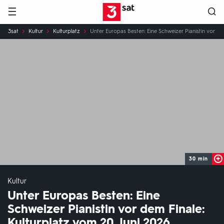
Hauptnavigation
3SAT
Sie
3sat
Kultur
Kulturplatz
Unter Europas Besten: Eine Schweizer Pianistin vor dem
sind
hier:
30 min
Kultur
Unter Europas Besten: Eine
Schweizer Pianistin vor dem Finale:
Kulturplatz vom 20. Juni 2026