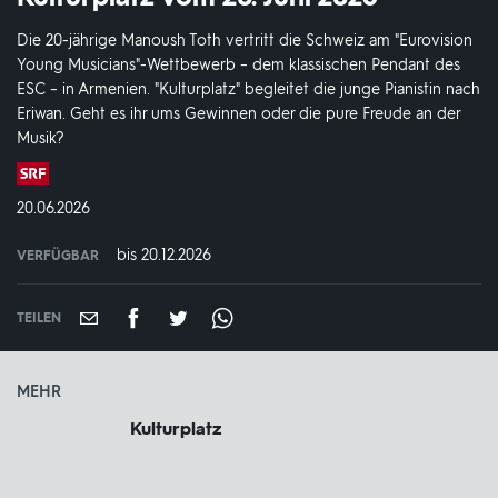
Die 20-jährige Manoush Toth vertritt die Schweiz am "Eurovision
Young Musicians"-Wettbewerb – dem klassischen Pendant des
ESC – in Armenien. "Kulturplatz" begleitet die junge Pianistin nach
Eriwan. Geht es ihr ums Gewinnen oder die pure Freude an der
Musik?
Produktionsland
und
DATUM:
20.06.2026
-
jahr:
bis 20.12.2026
VERFÜGBAR
weltweit
VERFÜGBAR
BIS:
TEILEN
MEHR
Kulturplatz