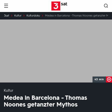
Hauptnavigation
3SAT
Sie
3sat
Kultur
Kulturdoku
Medea in Barcelona - Thomas Noones getanzter Myt
sind
hier:
43 min
Kultur
Medea in Barcelona - Thomas
Noones getanzter Mythos