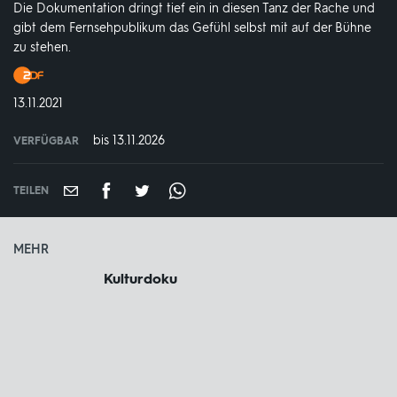
Die Dokumentation dringt tief ein in diesen Tanz der Rache und
gibt dem Fernsehpublikum das Gefühl selbst mit auf der Bühne
zu stehen.
Produktionsland
und
DATUM:
13.11.2021
-
jahr:
bis 13.11.2026
VERFÜGBAR
weltweit
VERFÜGBAR
BIS:
TEILEN
MEHR
Kulturdoku