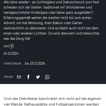
Alle Jahre wieder – an Lichterglanz und Dekoschmuck zum Fest
scheiden sich die Geister: traditionell mit Strohsternen und
handgeschnitzter Holzkrippe oder lieber ganz ausgefallen?
Erfahrungsgemäß warten die meisten nicht bis zum ersten
Advent, um ihre Wohnung, ihren Balkon oder Garten
weihnachtlich zu dekorieren. Und es bleibt auch nicht bei dem
einen oder anderen Lichtlein. Da wird dekoriert und beleuchtet,
was das Zeug hält.
Produktionsland
und
DATUM:
24.12.2024
-
jahr:
bis 23.12.2026
VERFÜGBAR
weltweit
VERFÜGBAR
BIS:
TEILEN
Und das Dekofieber beschränkt sich nicht auf die eigenen
vier Wände. Rathausplätze und Fußgängerzonen werden