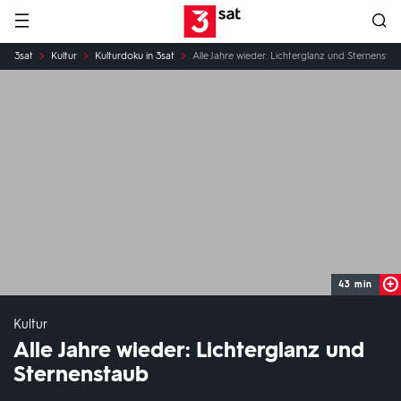
Hauptnavigation
3SAT
Sie
3sat
Kultur
Kulturdoku in 3sat
Alle Jahre wieder: Lichterglanz und Sternensta
sind
hier:
43 min
Kultur
Alle Jahre wieder: Lichterglanz und
Sternenstaub