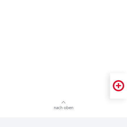
Fußbereich
mit
Inhaltsangabe
nach oben