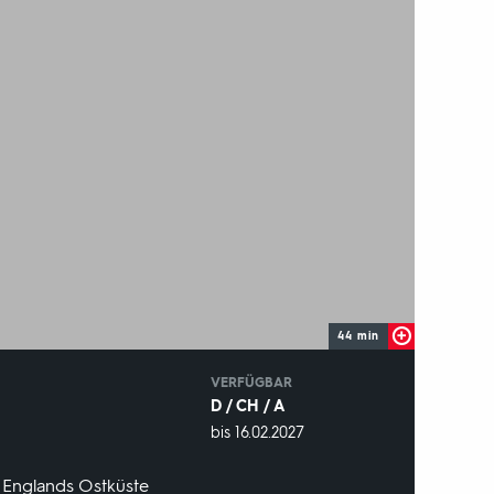
44 min
IN
VERFÜGBAR
D / CH / A
VERFÜGBAR
bis 16.02.2027
BIS:
n Englands Ostküste