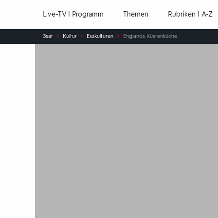
Hauptnavigation
Live-TV | Programm
Themen
Rubriken | A-Z
Sie
3sat
Kultur
Esskulturen
Englands Küstenküche
sind
hier: