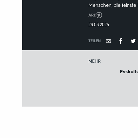
Menschen, die feinste 
Produktionsland
und
DATUM:
28.08.2024
-
jahr:
TEILEN
MEHR
Esskult