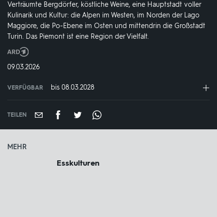
Verträumte Bergdörfer, köstliche Weine, eine Hauptstadt voller
Kulinarik und Kultur: die Alpen im Westen, im Norden der Lago
Maggiore, die Po-Ebene im Osten und mittendrin die Großstadt
Turin. Das Piemont ist eine Region der Vielfalt.
Produktionsland
und
DATUM:
09.03.2026
-
jahr:
bis 08.03.2028
VERFÜGBAR
weltweit
VERFÜGBAR
BIS:
TEILEN
MEHR
Esskulturen