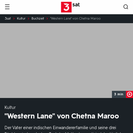
Hauptnavigation
3SAT
Sie
3sat
Kultur
Buchzeit
"Western Lane" von Chetna Maroo
sind
hier:
3 min
Kultur
"Western Lane" von Chetna Maroo
Der Vater einer indischen Einwandererfamilie und seine drei