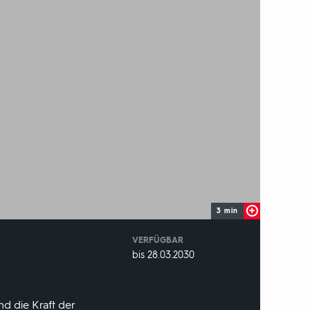
3 min
VERFÜGBAR
weltweit
VERFÜGBAR
bis 28.03.2030
BIS:
d die Kraft der