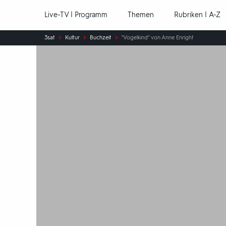
Hauptnavigation
Live-TV | Programm
Themen
Rubriken | A-Z
Sie
3sat
Kultur
Buchzeit
"Vogelkind" von Anne Enright
sind
hier: