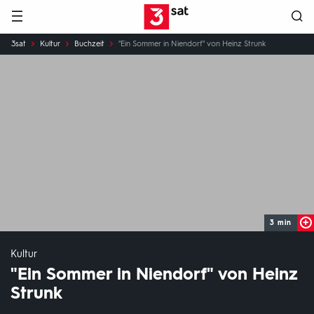
Hauptnavigation
3SAT
Sie
3sat
Kultur
Buchzeit
"Ein Sommer in Niendorf" von Heinz Strunk
sind
hier:
3 min
Kultur
"Ein Sommer in Niendorf" von Heinz
Strunk