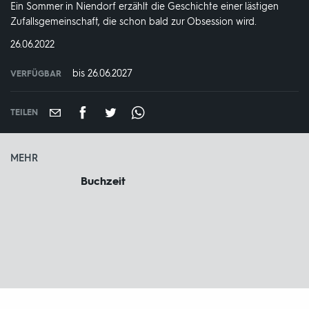
Ein Sommer in Niendorf erzählt die Geschichte einer lästigen
Zufallsgemeinschaft, die schon bald zur Obsession wird.
DATUM:
26.06.2022
bis 26.06.2027
VERFÜGBAR
weltweit
VERFÜGBAR
BIS:
TEILEN
MEHR
Buchzeit