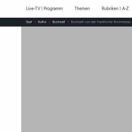
Hauptnavigation
Live-TV | Programm
Themen
Rubriken | A-Z
Sie
3sat
Kultur
Buchzeit
Buchzeit von der Frankfurter Buchmesse
sind
hier: