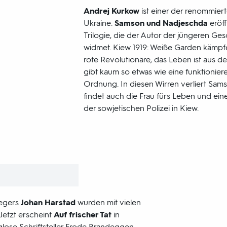
Andrej Kurkow
ist einer der renommier
Ukraine.
Samson und Nadjeschda
eröf
Trilogie, die der Autor der jüngeren Ge
widmet. Kiew 1919: Weiße Garden kämp
rote Revolutionäre, das Leben ist aus d
gibt kaum so etwas wie eine funktionier
Ordnung. In diesen Wirren verliert Sams
findet auch die Frau fürs Leben und eine 
der sowjetischen Polizei in Kiew.
egers
Johan Harstad
wurden mit vielen
Jetzt erscheint
Auf frischer Tat
in
glose Schriftsteller Frode Brandeggen