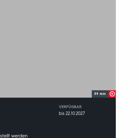
59 min
VERFÜGBAR
weltweit
VERFÜGBAR
bis 22.10.2027
BIS:
stellt werden