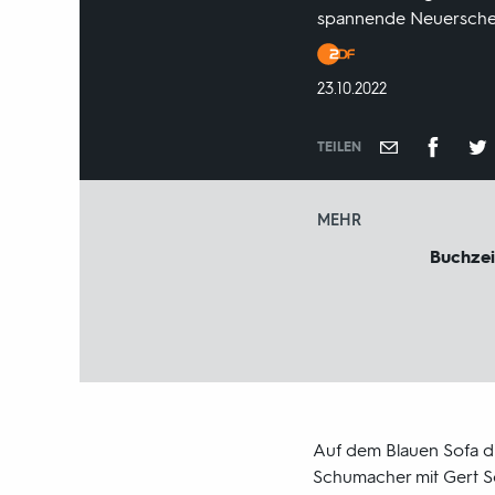
spannende Neuerschein
Produktionsland
und
DATUM:
23.10.2022
-
jahr:
TEILEN
MEHR
Buchzei
Auf dem Blauen Sofa di
Schumacher mit Gert S