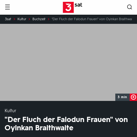
Hauptnavigation
3SAT
Sie
3sat
Kultur
Buchzeit
"Der Fluch der Falodun Frauen" von Oyinkan Braithwaite
sind
hier:
3 min
Kultur
"Der Fluch der Falodun Frauen" von
Oyinkan Braithwaite