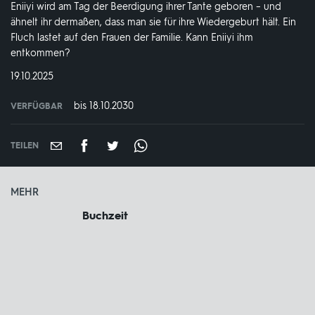
Eniiyi wird am Tag der Beerdigung ihrer Tante geboren – und
ähnelt ihr dermaßen, dass man sie für ihre Wiedergeburt hält. Ein
Fluch lastet auf den Frauen der Familie. Kann Eniiyi ihm
entkommen?
DATUM:
19.10.2025
bis 18.10.2030
VERFÜGBAR
weltweit
VERFÜGBAR
BIS:
TEILEN
MEHR
Buchzeit