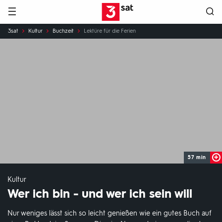
Hauptnavigation
3SAT
Sie
3sat
Kultur
Buchzeit
Lektüre für die Ferien
sind
hier:
57 min
Kultur
Wer ich bin - und wer ich sein will
Nur weniges lässt sich so leicht genießen wie ein gutes Buch auf