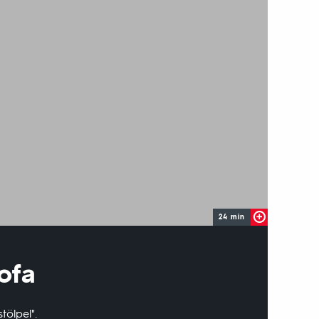
24 min
ofa
tölpel".