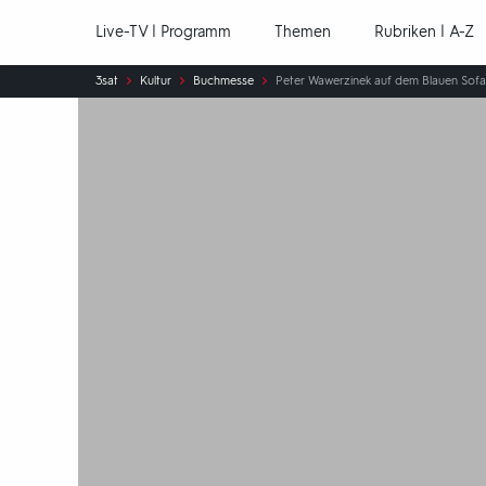
Hauptnavigation
Live-TV | Programm
Themen
Rubriken | A-Z
Sie
3sat
Kultur
Buchmesse
Peter Wawerzinek auf dem Blauen Sofa
sind
hier: