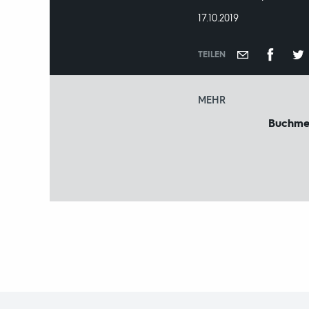
DATUM:
17.10.2019
TEILEN
MEHR
Buchme
Fußbereich
mit
Inhaltsangabe