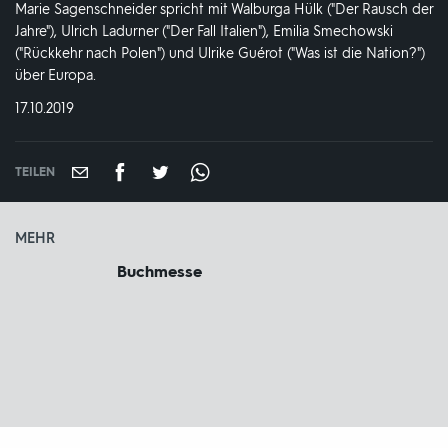
Marie Sagenschneider spricht mit Walburga Hülk ("Der Rausch der
Jahre"), Ulrich Ladurner ("Der Fall Italien"), Emilia Smechowski
("Rückkehr nach Polen") und Ulrike Guérot ("Was ist die Nation?")
über Europa.
DATUM:
17.10.2019
TEILEN
MEHR
Buchmesse