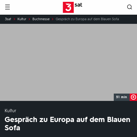
Hauptnavigation
3SAT
Sie
3sat
Kultur
Buchmesse
Gespräch zu Europa auf dem Blauen Sofa
sind
hier:
51 min
Kultur
Gespräch zu Europa auf dem Blauen
Sofa