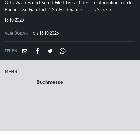
Otto Waalkes und Bernd Eilert live auf der Literaturbühne auf der
Buchmesse Frankfurt 2025. Moderation: Denis Scheck.
DATUM:
18.10.2025
bis 18.10.2026
VERFÜGBAR
weltweit
VERFÜGBAR
BIS:
TEILEN
MEHR
Buchmesse