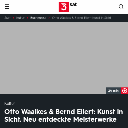
Hauptnavigation
3SAT
Sie
3sat
Kultur
Buchmesse
Otto Waalkes & Bernd Eilert: Kunst in Sicht
sind
hier:
24 min
Kultur
Otto Waalkes & Bernd Eilert: Kunst in
Sicht. Neu entdeckte Meisterwerke