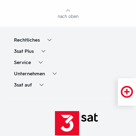
Inhaltsangabe
nach oben
Rechtliches
3sat
Plus
Service
Unternehmen
3sat
auf