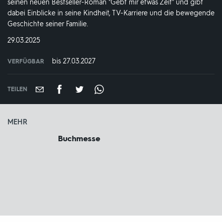
seinen neuen Bestseller-Roman "Gebt mir etwas Zeit" und gibt
dabei Einblicke in seine Kindheit, TV-Karriere und die bewegende
Geschichte seiner Familie.
DATUM:
29.03.2025
bis 27.03.2027
VERFÜGBAR
weltweit
VERFÜGBAR
BIS:
TEILEN
MEHR
Buchmesse