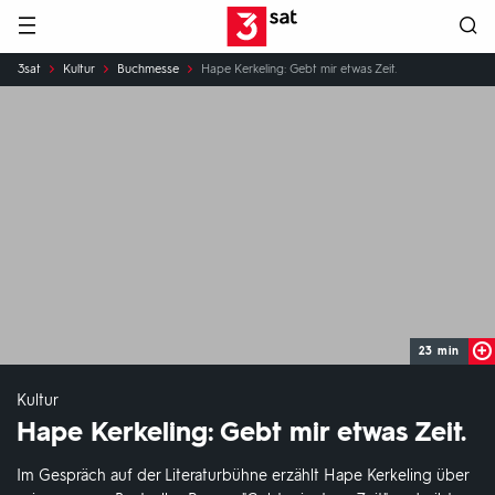
Hauptnavigation
3SAT
Sie
3sat
Kultur
Buchmesse
Hape Kerkeling: Gebt mir etwas Zeit.
sind
hier:
23 min
Kultur
Hape Kerkeling: Gebt mir etwas Zeit.
Im Gespräch auf der Literaturbühne erzählt Hape Kerkeling über