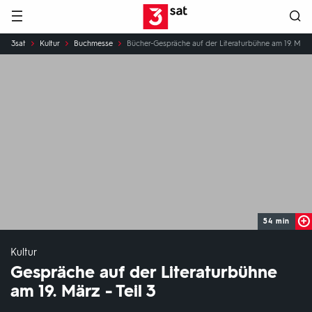
Hauptnavigation
3SAT
Sie
3sat
Kultur
Buchmesse
Bücher-Gespräche auf der Literaturbühne am 19. März -
sind
hier:
54 min
Kultur
Gespräche auf der Literaturbühne
am 19. März - Teil 3