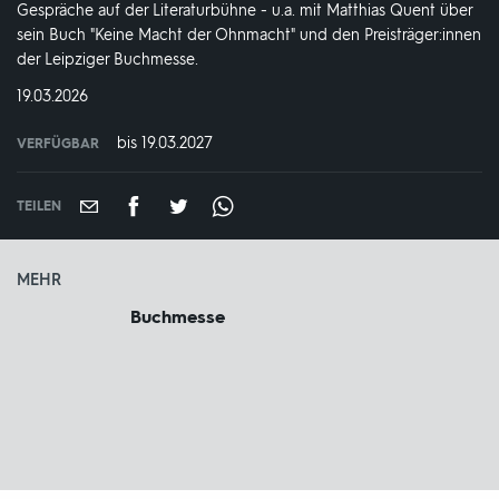
Gespräche auf der Literaturbühne - u.a. mit Matthias Quent über
sein Buch "Keine Macht der Ohnmacht" und den Preisträger:innen
der Leipziger Buchmesse.
DATUM:
19.03.2026
bis 19.03.2027
VERFÜGBAR
weltweit
VERFÜGBAR
BIS:
TEILEN
MEHR
Buchmesse