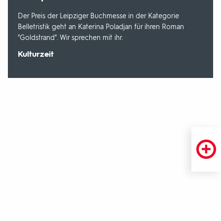
Der Preis der Leipziger Buchmesse in der Kategorie
Belletristik geht an Katerina Poladjan für ihren Roman
"Goldstrand". Wir sprechen mit ihr.
Sendungsbereich:
Kulturzeit