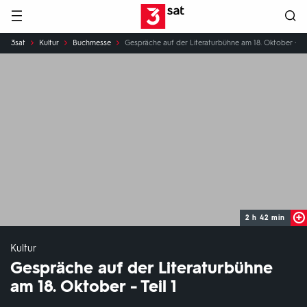
Hauptnavigation
3SAT
Sie
3sat
Kultur
Buchmesse
Gespräche auf der Literaturbühne am 18. Oktober - Tei
sind
hier:
2 h 42 min
Kultur
Gespräche auf der Literaturbühne
am 18. Oktober - Teil 1