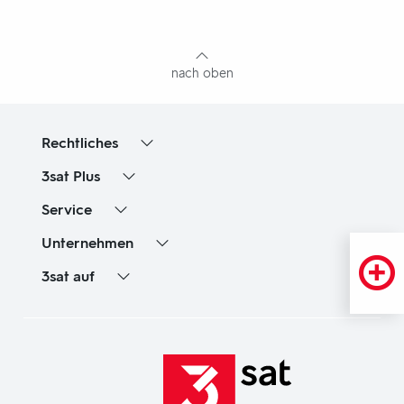
mit
Inhaltsangabe
nach oben
Rechtliches
3sat
Plus
Service
Unternehmen
3sat
auf