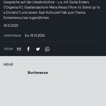
Gespräche auf der Literaturbühne - u.a. mit Giulia Enders
("Organisch"), Gastlandautorin Maria Ressa ("How to Stand up to
a Dictator") und einem 3sat-Kulturzeit-Talk zum Thema
Extremismus bei Jugendlichen.
DATUM:
18.10.2025
bis 18.10.2026
VERFÜGBAR
weltweit
VERFÜGBAR
BIS:
TEILEN
MEHR
Buchmesse