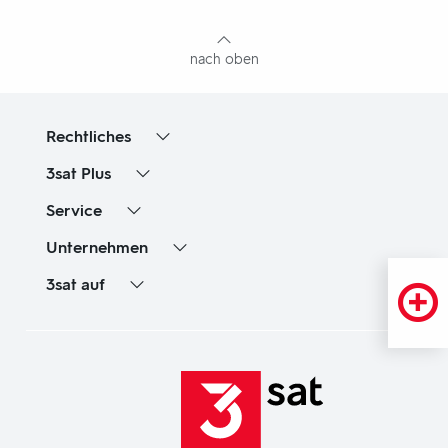
Inhaltsangabe
nach oben
Rechtliches
3sat
Plus
Service
Unternehmen
3sat
auf