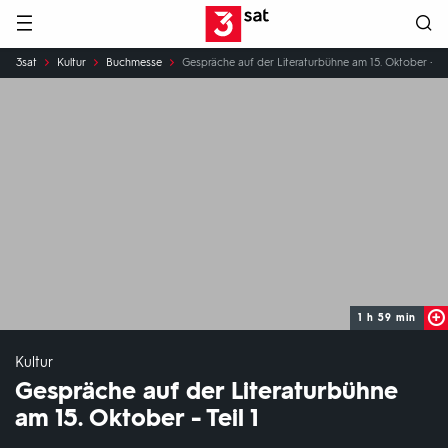
Hauptnavigation
3SAT
Sie
3sat
Kultur
Buchmesse
Gespräche auf der Literaturbühne am 15. Oktober - Tei
sind
hier:
1 h 59 min
Kultur
Gespräche auf der Literaturbühne
am 15. Oktober - Teil 1