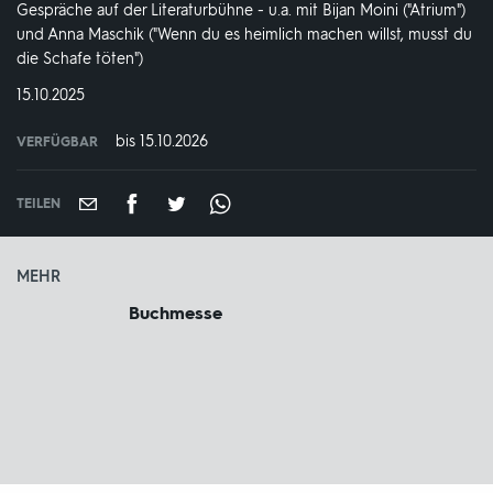
Gespräche auf der Literaturbühne - u.a. mit Bijan Moini ("Atrium")
und Anna Maschik ("Wenn du es heimlich machen willst, musst du
die Schafe töten")
DATUM:
15.10.2025
bis 15.10.2026
VERFÜGBAR
weltweit
VERFÜGBAR
BIS:
TEILEN
MEHR
Buchmesse