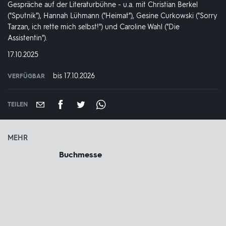
Gespräche auf der Literaturbühne - u.a. mit Christian Berkel
("Sputnik"), Hannah Lühmann ("Heimat"), Gesine Curkowski ("Sorry
Tarzan, ich rette mich selbst!") und Caroline Wahl ("Die
Assistentin").
DATUM:
17.10.2025
bis 17.10.2026
VERFÜGBAR
weltweit
VERFÜGBAR
BIS:
TEILEN
MEHR
Buchmesse