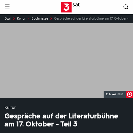
Hauptnavigation
3SAT
Sie
3sat
Kultur
Buchmesse
Gespräche auf der Literaturbühne am 17. Oktober - Tei
sind
hier:
2 h 46 min
Kultur
Gespräche auf der Literaturbühne
am 17. Oktober - Teil 3