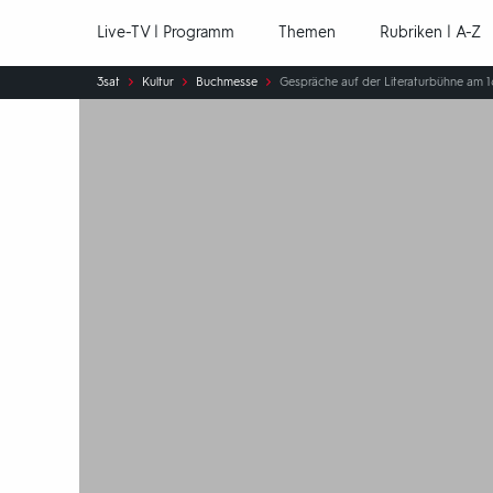
Hauptnavigation
Live-TV | Programm
Themen
Rubriken | A-Z
Sie
3sat
Kultur
Buchmesse
Gespräche auf der Literaturbühne am 16.
sind
hier: