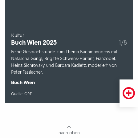
-
Kultur
Buch Wien 2025
1/8
Feine Gesprächsrunde zum Thema Bachmannpreis mit
Natascha Gangl, Brigitte Schwens-Harrant, Franzobel,
Heinz Sichrovsky und Barbara Kadletz, moderiert von
Peter Fässlacher.
Sendungsbereich:
Buch Wien
Quelle:
Quelle: ORF
Fußbereich
mit
Inhaltsangabe
nach oben