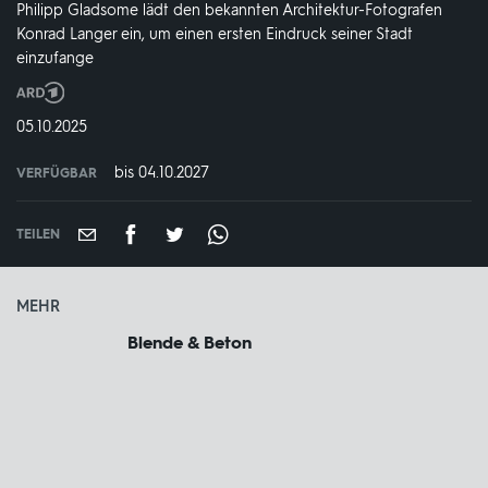
Philipp Gladsome lädt den bekannten Architektur-Fotografen
Konrad Langer ein, um einen ersten Eindruck seiner Stadt
einzufange
Produktionsland
und
DATUM:
05.10.2025
-
jahr:
bis 04.10.2027
VERFÜGBAR
weltweit
VERFÜGBAR
BIS:
TEILEN
MEHR
Blende & Beton