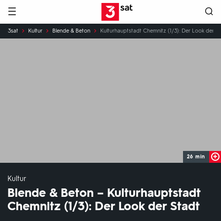
Hauptnavigation
3SAT
Sie
3sat
Kultur
Blende & Beton
Kulturhauptstadt Chemnitz (1/3): Der Look der S
sind
hier:
26 min
Kultur
Blende & Beton – Kulturhauptstadt
Chemnitz (1/3): Der Look der Stadt