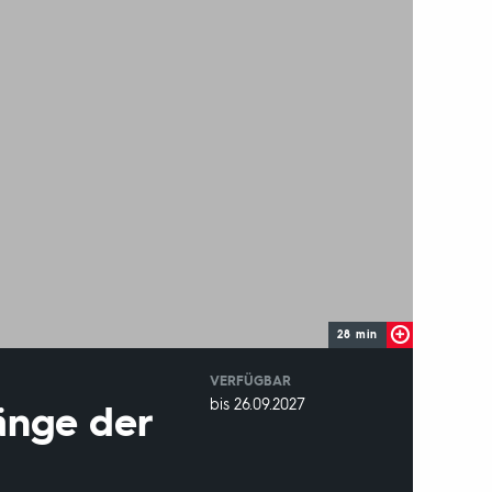
28 min
VERFÜGBAR
weltweit
VERFÜGBAR
bis 26.09.2027
änge der
BIS: