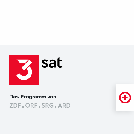
Das Programm von
ZDF
ORF
SRG
ARD