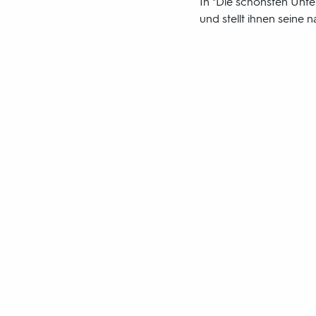
In "Die schönsten Unte
und stellt ihnen seine
3sat