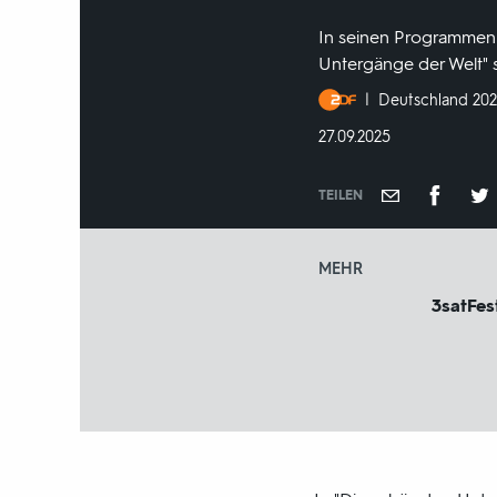
In seinen Programmen k
Untergänge der Welt" 
Produktionsland
Deutschland 20
und
DATUM:
27.09.2025
-
jahr:
TEILEN
MEHR
3satFest