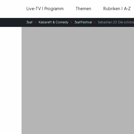
Hauptnavigation
Live-TV | Programm
Themen
Rubriken | A-Z
Sie
3sat
Kabarett & Comedy
3satFestival
Sebastian 23: Die schön
sind
hier: