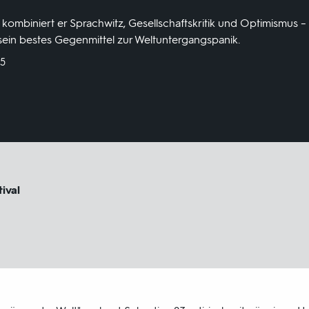
ombiniert er Sprachwitz, Gesellschaftskritik und Optimismus – 
sein bestes Gegenmittel zur Weltuntergangspanik.
25
ival