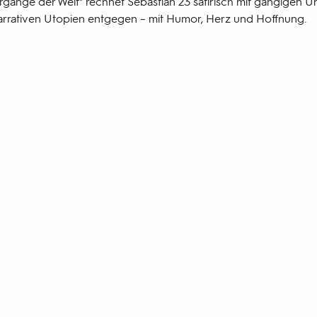
rgänge der Welt" rechnet Sebastian 23 satirisch mit gängigen 
 narrativen Utopien entgegen – mit Humor, Herz und Hoffnung.