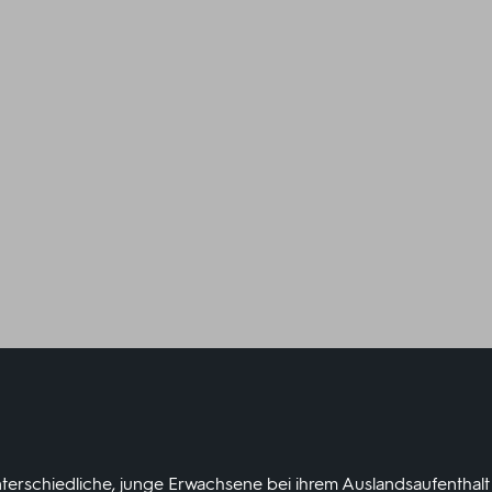
nterschiedliche, junge Erwachsene bei ihrem Auslandsaufenthalt 