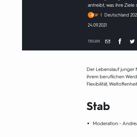
antreibt, was ihre Ziel
Produktionsland
Deutschland 202
und
DATUM:
24.09.2021
-
jahr:
TEILEN
Der Lebenslauf junger 
ihrem beruflichen Werd
Flexibilität, Weltoffenh
Stab
Moderation - Andrea