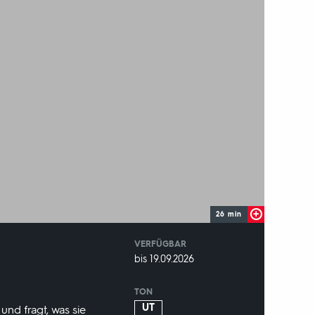
26 min
VERFÜGBAR
weltweit
VERFÜGBAR
bis 19.09.2026
BIS:
TON
UT
und fragt, was sie