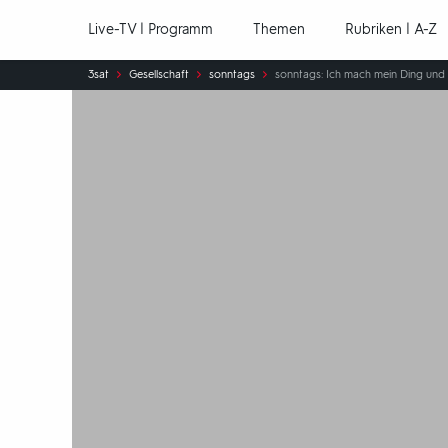
Hauptnavigation
Live-TV | Programm
Themen
Rubriken | A-Z
Sie
3sat
Gesellschaft
sonntags
sonntags: Ich mach mein Ding und
sind
hier: