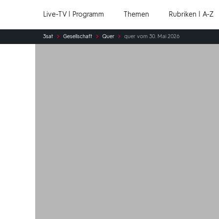
Hauptnavigation
Live-TV | Programm
Themen
Rubriken | A-Z
Sie
3sat
Gesellschaft
Quer
quer vom 30. Mai 2026
sind
hier: