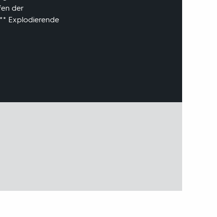
fen der
*** Explodierende