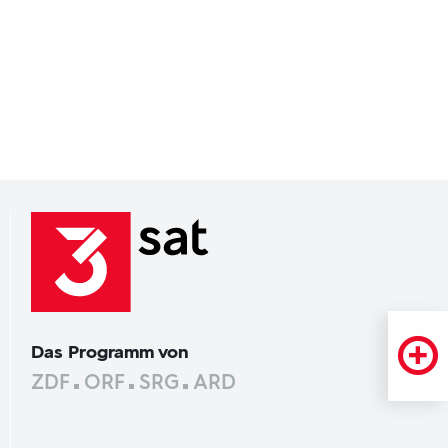
Das Programm von
ZDF
ORF
SRG
ARD