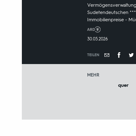
Vermögensverwaltung z
Sudetendeutschen *** 
Immobilienpreise - Mü
Produktionsland
und
DATUM:
30.05.2026
-
jahr:
TEILEN
MEHR
quer