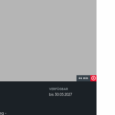
44 min
VERFÜGBAR
weltweit
VERFÜGBAR
bis 30.05.2027
BIS:
eg -