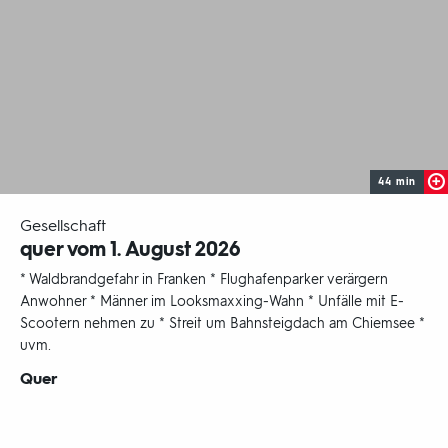
44 min
-
Gesellschaft
quer vom 1. August 2026
* Waldbrandgefahr in Franken * Flughafenparker verärgern
Anwohner * Männer im Looksmaxxing-Wahn * Unfälle mit E-
Scootern nehmen zu * Streit um Bahnsteigdach am Chiemsee *
uvm.
Sendungsbereich:
Quer