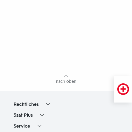
Fußbereich
mit
Inhaltsangabe
nach oben
Rechtliches
3sat
Plus
Service