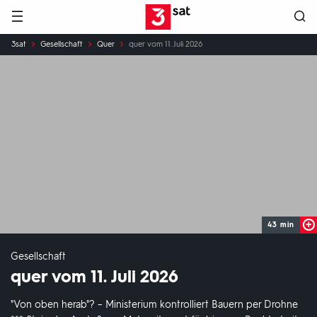
Hauptnavigation
3SAT
Sie
3sat
Gesellschaft
Quer
quer vom 11. Juli 2026
sind
hier:
43 min
Gesellschaft
quer vom 11. Juli 2026
"Von oben herab"? – Ministerium kontrolliert Bauern per Drohne