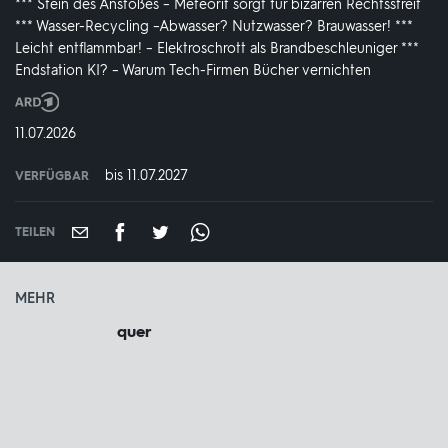
*** Stein des Anstoßes – Meteorit sorgt für bizarren Rechtsstreit
*** Wasser-Recycling –Abwasser? Nutzwasser? Brauwasser! ***
Leicht entflammbar! – Elektroschrott als Brandbeschleuniger ***
Endstation KI? – Warum Tech-Firmen Bücher vernichten
Produktionsland
und
DATUM:
11.07.2026
-
jahr:
bis 11.07.2027
VERFÜGBAR
weltweit
VERFÜGBAR
BIS:
TEILEN
MEHR
quer