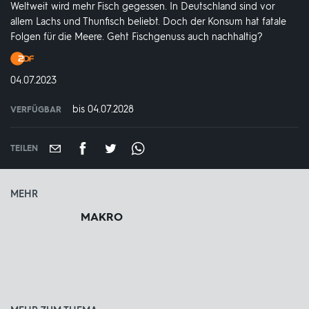
Weltweit wird mehr Fisch gegessen. In Deutschland sind vor
allem Lachs und Thunfisch beliebt. Doch der Konsum hat fatale
Folgen für die Meere. Geht Fischgenuss auch nachhaltig?
Produktionsland
und
DATUM:
04.07.2023
-
jahr:
bis 04.07.2028
VERFÜGBAR
weltweit
VERFÜGBAR
BIS:
TEILEN
MEHR
MAKRO