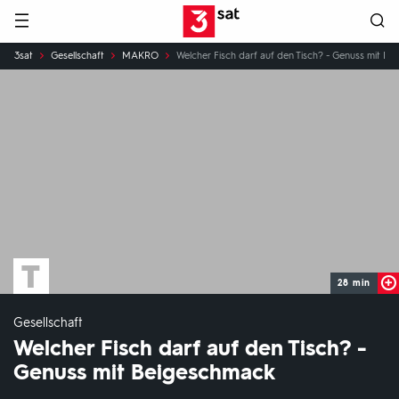
Hauptnavigation
3SAT
Sie
3sat
Gesellschaft
MAKRO
Welcher Fisch darf auf den Tisch? - Genuss mit B
sind
hier:
28 min
Gesellschaft
Welcher Fisch darf auf den Tisch? -
Genuss mit Beigeschmack