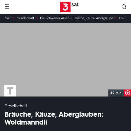
Hauptnavigation
3SAT
Sie
3sat
Gesellschaft
Die Schweizer Alpen – Bräuche, Käuze, Aberglaube
Die Sch
sind
hier:
50 min
Gesellschaft
Bräuche, Käuze, Aberglauben:
Woldmanndli