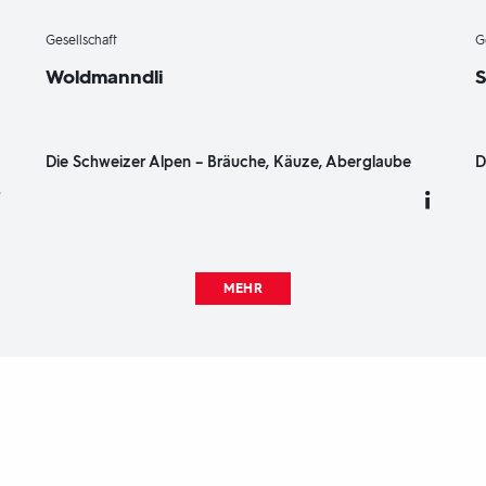
-
Gesellschaft
G
Woldmanndli
S
Die Schweizer Alpen – Bräuche, Käuze, Aberglaube
D
MEHR