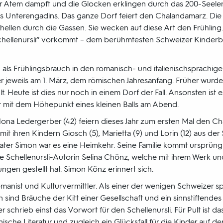
der Atem dampft und die Glocken erklingen durch das 200-Seel
 Unterengadins. Das ganze Dorf feiert den Chalandamarz. Die 
hellen durch die Gassen. Sie wecken auf diese Art den Frühling
„Schellenursli“ vorkommt – dem berühmtesten Schweizer Kinder
als Frühlingsbrauch in den romanisch- und italienischsprachige
 er jeweils am 1. März, dem römischen Jahresanfang. Früher wur
. Heute ist dies nur noch in einem Dorf der Fall. Ansonsten ist e
t mit dem Höhepunkt eines kleinen Balls am Abend.
na Ledergerber (42) feiern dieses Jahr zum ersten Mal den Cha
 mit ihren Kindern Giosch (5), Marietta (9) und Lorin (12) aus der
ter Simon war es eine Heimkehr. Seine Familie kommt ursprüng
ie Schellenursli-Autorin Selina Chönz, welche mit ihrem Werk und 
ngen gestellt hat. Simon Könz erinnert sich.
manist und Kulturvermittler. Als einer der wenigen Schweizer spri
 sind Bräuche der Kitt einer Gesellschaft und ein sinnstiftendes
r schrieb einst das Vorwort für den Schellenursli. Für Pult ist d
che Literatur und zugleich ein Glücksfall für die Kinder auf de