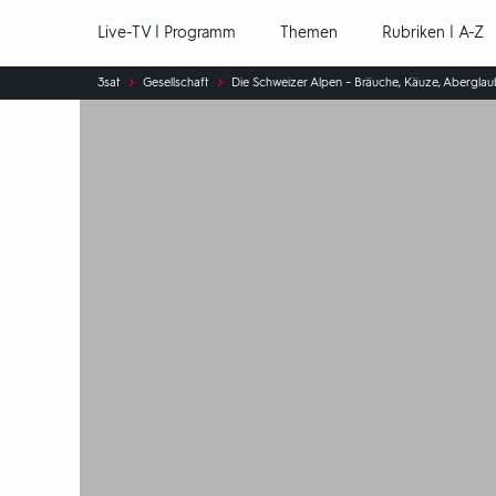
Hauptnavigation
Live-TV | Programm
Themen
Rubriken | A-Z
Sie
3sat
Gesellschaft
Die Schweizer Alpen – Bräuche, Käuze, Abergla
sind
hier: