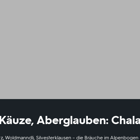
 Käuze, Aberglauben: Cha
z, Woldmanndli, Silvesterklausen – die Bräuche im Alpenboge