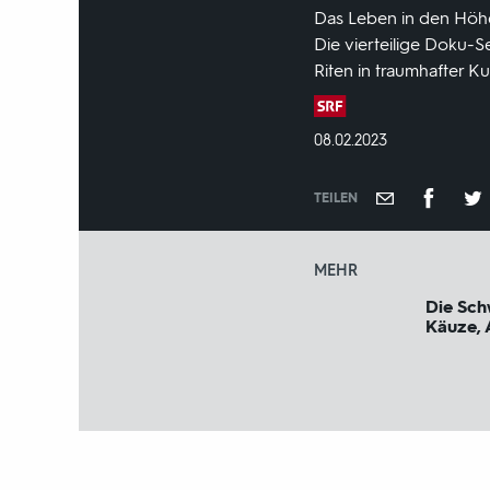
Das Leben in den Höhe
Die vierteilige Doku-
Riten in traumhafter Ku
Produktionsland
und
DATUM:
08.02.2023
-
jahr:
TEILEN
MEHR
Die Sch
Käuze, 