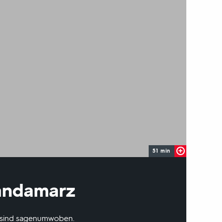
51 min
landamarz
n sind sagenumwoben.