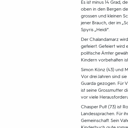
Es ist minus 14 Grad, 
oben in den Bergen des
grossen und kleinen Sc
jener Brauch, der im 
Spyris „Heidi“.
Der Chalandamarz wird 
gefeiert. Gefeiert wird
politische Ämter gewählt
Kindern vorbehalten is
Simon Könz (43) und Mo
Vor drei Jahren sind sie
Guarda gezogen. Für Va
ist seine Grossmutter d
vor viele Herausforderu
Chasper Pult (73) ist Ro
Landessprachen. Für ihn
Gemeinschaft. Sein Vate
Kinderbuch gute romanis