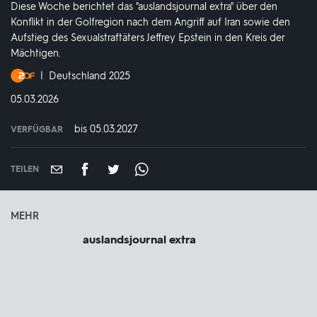
Diese Woche berichtet das "auslandsjournal extra" über den
Konflikt in der Golfregion nach dem Angriff auf Iran sowie den
Aufstieg des Sexualstraftäters Jeffrey Epstein in den Kreis der
Mächtigen.
Produktionsland
Deutschland 2025
und
DATUM:
05.03.2026
-
jahr:
bis 05.03.2027
VERFÜGBAR
weltweit
VERFÜGBAR
BIS:
TEILEN
MEHR
auslandsjournal extra