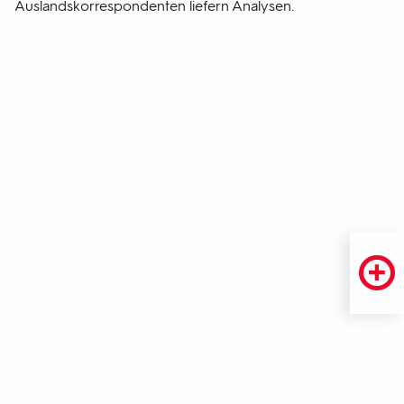
Auslandskorrespondenten liefern Analysen.
Fußbereich