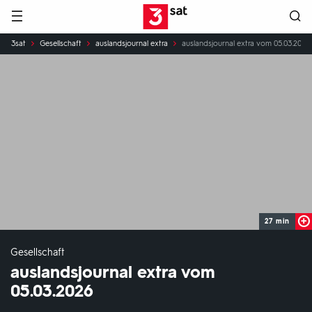
Hauptnavigation
3SAT
Sie
3sat
Gesellschaft
auslandsjournal extra
auslandsjournal extra vom 05.03.2026
sind
hier:
27 min
Gesellschaft
auslandsjournal extra vom
05.03.2026