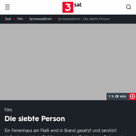
Hauptnavigation
3SAT
Sie
3sat
Film
Spreewaldkrimi
Spreewaldkrimi - Die siebte Person
sind
hier:
1 h 28 min
Film
Die siebte Person
Ein Ferienhaus am Fließ wird in Brand gesetzt und zerstört.