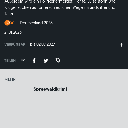
Außerdem wird ein Politiker ermordet. Fichte, Luise Bohn und
Krüger suchen auf unterschiedlichen Wegen Brandstifter und
Täter.
Produktionsland
Deutschland 2023
und
DATUM:
21.01.2023
-
jahr:
bis 02.07.2027
VERFÜGBAR
weltweit
VERFÜGBAR
BIS:
TEILEN
MEHR
Spreewaldkrimi