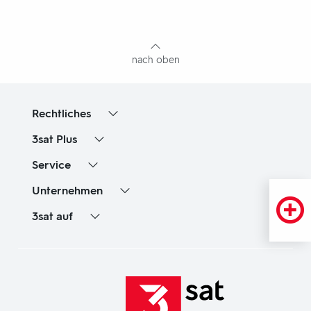
mit
Inhaltsangabe
nach oben
Rechtliches
3sat
Plus
Service
Unternehmen
3sat
auf