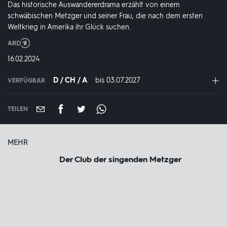
Das historische Auswandererdrama erzählt von einem
schwäbischen Metzger und seiner Frau, die nach dem ersten
Weltkrieg in Amerika ihr Glück suchen.
Produktionsland
und
DATUM:
16.02.2024
-
jahr:
D / CH / A
bis 03.07.2027
IN
VERFÜGBAR
VERFÜGBAR
BIS:
TEILEN
MEHR
Der Club der singenden Metzger